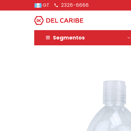
GT
2326-6666
Segmentos