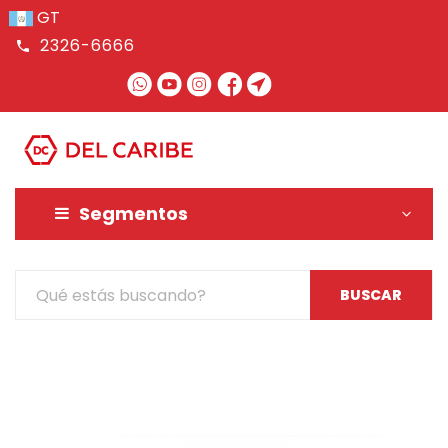
GT
2326-6666
MENU
Segmentos
BUSCAR