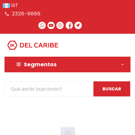
GT
2326-6666
MENU
Segmentos
BUSCAR