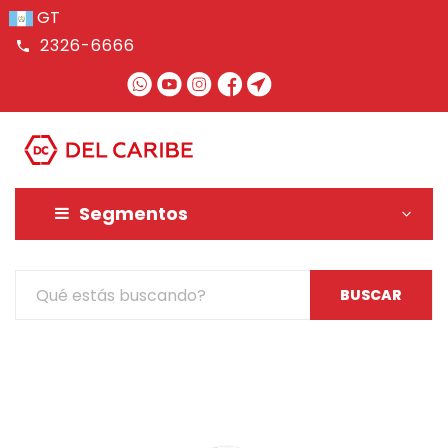
GT
2326-6666
MENU
Segmentos
BUSCAR